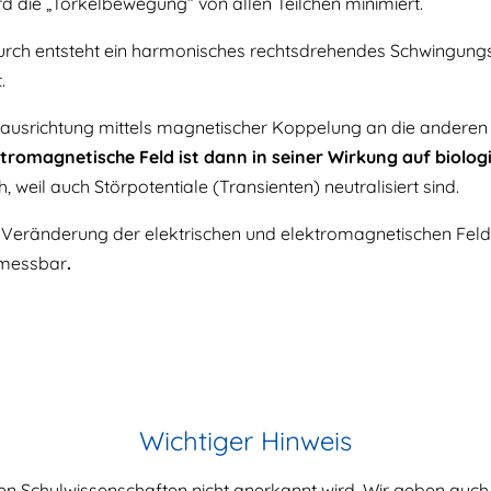
rd die „Torkelbewegung“ von allen Teilchen minimiert.
ch entsteht ein harmonisches rechtsdrehendes Schwingungs
.
nausrichtung mittels magnetischer Koppelung an die anderen 
tromagnetische Feld ist dann in seiner Wirkung auf biolog
 weil auch Störpotentiale (Transienten) neutralisiert sind.
Veränderung der elektrischen und elektromagnetischen Felder
 messbar
.
Wichtiger Hinweis
en Schulwissenschaften nicht anerkannt wird. Wir geben auch